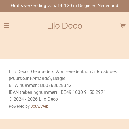
Gratis verzending vanaf € 120 in België en Nederland
Ga
direct
naar
Lilo Deco
de
hoofdinhoud
Lilo Deco : Gebroeders Van Benedenlaan 5, Ruisbroek
(Puurs-Sint-Amands), België
BTW nummer : BE0763628342
IBAN (rekeningnummer) : BE49 1030 9150 2971
© 2024 - 2026 Lilo Deco
Powered by
JouwWeb