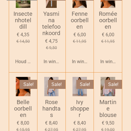
Insecte
Yasmi
Fenne
Romée
nhotel
na
oorbell
oorbell
dill
telefoo
en
en
nkoord
€ 4,35
€ 6,00
€ 6,00
€ 4,75
€ 14,50
€ 11,95
€ 11,95
€ 9,50
Houd mij op de hoogte
In winkelwagen
In winkelwagen
In winkelwage
Sale!
Sale!
Sale!
Sale!
Belle
Rose
Ivy
Martin
oorbell
handta
shoppe
e
en
s
r
blouse
€ 8,00
€ 8,40
€ 8,40
€ 9,50
€ 15,95
€ 27,95
€ 27,95
€ 19,00