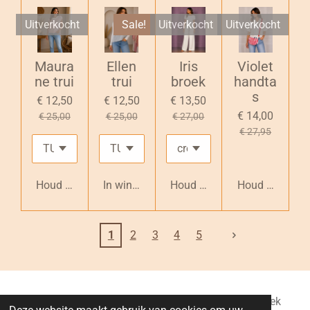
Uitverkocht
Sale!
Uitverkocht
Uitverkocht
Maura
Ellen
Iris
Violet
ne trui
trui
broek
handta
s
€ 12,50
€ 12,50
€ 13,50
€ 14,00
€ 25,00
€ 25,00
€ 27,00
€ 27,95
Houd mij op de hoogte
In winkelwagen
Houd mij op de hoogte
Houd mij op d
1
2
3
4
5
Lilo Deco : Gebroeders Van Benedenlaan 5, Ruisbroek