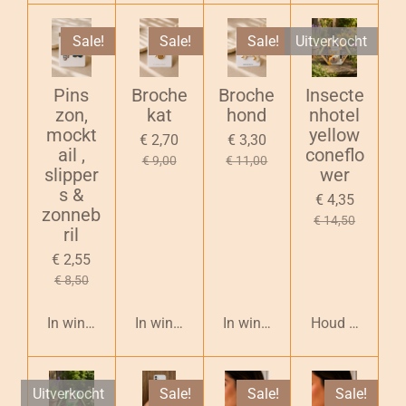
Sale!
Sale!
Sale!
Uitverkocht
Pins
Broche
Broche
Insecte
zon,
kat
hond
nhotel
mockt
yellow
€ 2,70
€ 3,30
ail ,
coneflo
€ 9,00
€ 11,00
slipper
wer
s &
€ 4,35
zonneb
€ 14,50
ril
€ 2,55
€ 8,50
In winkelwagen
In winkelwagen
In winkelwagen
Houd mij op d
Uitverkocht
Sale!
Sale!
Sale!