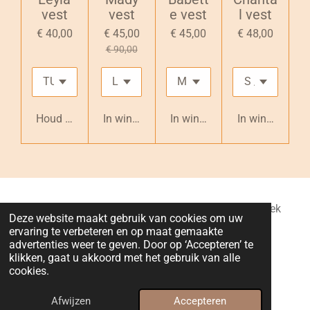
vest
vest
e vest
l vest
€ 40,00
€ 45,00
€ 45,00
€ 48,00
€ 90,00
Houd mij op de hoogte
In winkelwagen
In winkelwagen
In winkelwage
Lilo Deco : Gebroeders Van Benedenlaan 5, Ruisbroek
Deze website maakt gebruik van cookies om uw
(Puurs-Sint-Amands), België
ervaring te verbeteren en op maat gemaakte
BTW nummer : BE0763628342
advertenties weer te geven. Door op ‘Accepteren’ te
klikken, gaat u akkoord met het gebruik van alle
IBAN (rekeningnummer) : BE49 1030 9150 2971
cookies.
© 2024 - 2026 Lilo Deco
Powered by
JouwWeb
Afwijzen
Accepteren