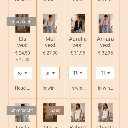
Uitverkocht
Els
Mel
Aurelie
Amara
vest
vest
vest
vest
€ 24,50
€ 27,00
€ 31,95
€ 32,95
€ 49,00
Houd mij op de hoogte
In winkelwagen
In winkelwagen
In winkelwage
Uitverkocht
Sale!
Leyla
Mady
Babett
Chanta