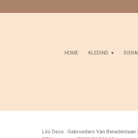
Ga
direct
naar
de
hoofdinhoud
HOME
KLEDING
SIER
Lilo Deco : Gebroeders Van Benedenlaan 