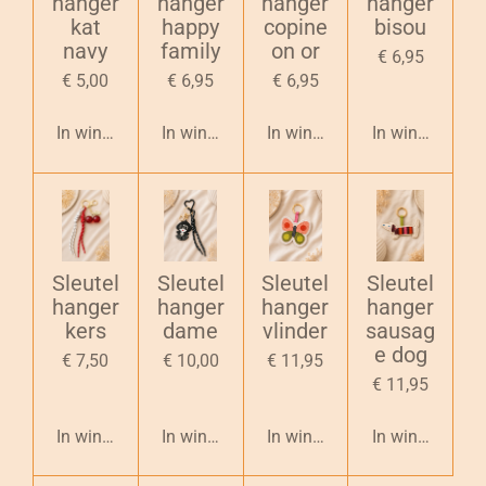
hanger
hanger
hanger
hanger
kat
happy
copine
bisou
navy
family
on or
€ 6,95
€ 5,00
€ 6,95
€ 6,95
In winkelwagen
In winkelwagen
In winkelwagen
In winkelwage
Sleutel
Sleutel
Sleutel
Sleutel
hanger
hanger
hanger
hanger
kers
dame
vlinder
sausag
e dog
€ 7,50
€ 10,00
€ 11,95
€ 11,95
In winkelwagen
In winkelwagen
In winkelwagen
In winkelwage