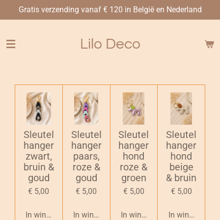
Gratis verzending vanaf € 120 in België en Nederland
Ga
direct
naar
Lilo Deco
de
hoofdinhoud
Sleutel
Sleutel
Sleutel
Sleutel
hanger
hanger
hanger
hanger
zwart,
paars,
hond
hond
bruin &
roze &
roze &
beige
goud
goud
groen
& bruin
€ 5,00
€ 5,00
€ 5,00
€ 5,00
In winkelwagen
In winkelwagen
In winkelwagen
In winkelwage