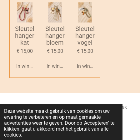
Sleutel
Sleutel
Sleutel
hanger
hanger
hanger
kat
bloem
vogel
€ 15,00
€ 15,00
€ 15,00
In winkelwagen
In winkelwagen
In winkelwagen
Lilo Deco : Gebroeders Van Benedenlaan 5, Ruisbroek
Deze website maakt gebruik van cookies om uw
(Puurs-Sint-Amands), België
ervaring te verbeteren en op maat gemaakte
BTW nummer : BE0763628342
advertenties weer te geven. Door op ‘Accepteren’ te
klikken, gaat u akkoord met het gebruik van alle
IBAN (rekeningnummer) : BE49 1030 9150 2971
cookies.
© 2024 - 2026 Lilo Deco