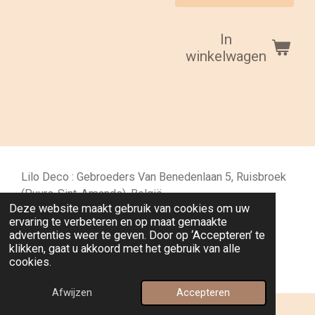
In
winkelwagen
Lilo Deco : Gebroeders Van Benedenlaan 5, Ruisbroek
(Puurs-Sint-Amands), België
Deze website maakt gebruik van cookies om uw
BTW nummer : BE0763628342
ervaring te verbeteren en op maat gemaakte
IBAN (rekeningnummer) : BE49 1030 9150 2971
advertenties weer te geven. Door op ‘Accepteren’ te
© 2024 - 2026 Lilo Deco
klikken, gaat u akkoord met het gebruik van alle
cookies.
Powered by
JouwWeb
Afwijzen
Accepteren