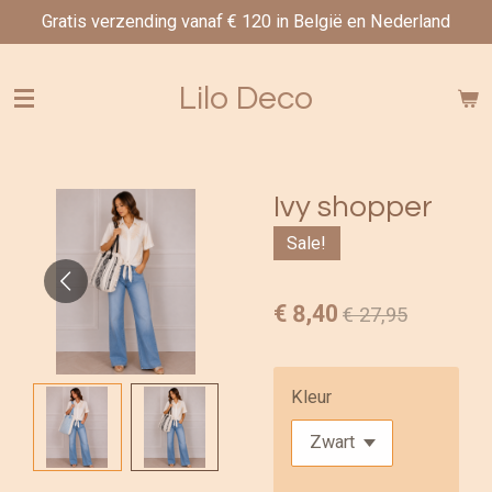
Gratis verzending vanaf € 120 in België en Nederland
Ga
direct
naar
Lilo Deco
de
hoofdinhoud
Ivy shopper
Sale!
€ 8,40
€ 27,95
Kleur