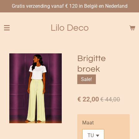
Gratis verzending vanaf € 120 in België en Nederland
Ga
direct
naar
Lilo Deco
de
hoofdinhoud
Brigitte
broek
Sale!
€ 22,00
€ 44,00
Maat