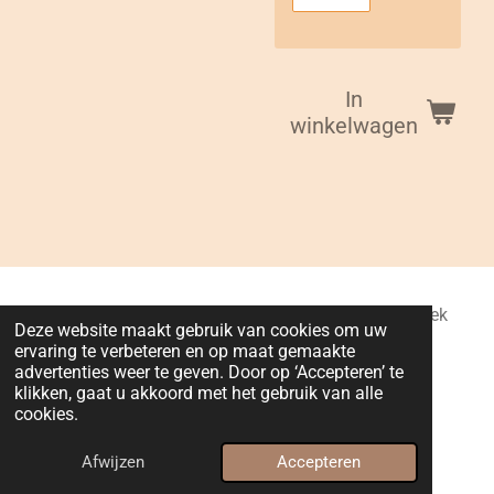
In
winkelwagen
Lilo Deco : Gebroeders Van Benedenlaan 5, Ruisbroek
Deze website maakt gebruik van cookies om uw
(Puurs-Sint-Amands), België
ervaring te verbeteren en op maat gemaakte
BTW nummer : BE0763628342
advertenties weer te geven. Door op ‘Accepteren’ te
klikken, gaat u akkoord met het gebruik van alle
IBAN (rekeningnummer) : BE49 1030 9150 2971
cookies.
© 2024 - 2026 Lilo Deco
Powered by
JouwWeb
Afwijzen
Accepteren