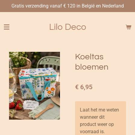
Gratis verzending vanaf € 120 in België en Nederland
Ga
direct
naar
Lilo Deco
de
hoofdinhoud
Koeltas
bloemen
€ 6,95
Laat het me weten
wanneer dit
product weer op
voorraad is.