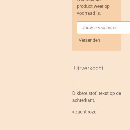
product weer op
voorraad is.
Verzenden
Uitverkocht
Dikkere stof, tekst op de
achterkant.
▪︎ zacht roze