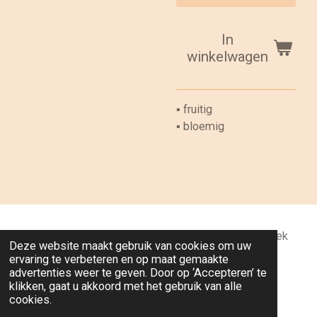
In
winkelwagen
▪︎ fruitig
▪︎ bloemig
Lilo Deco : Gebroeders Van Benedenlaan 5, Ruisbroek
Deze website maakt gebruik van cookies om uw
(Puurs-Sint-Amands), België
ervaring te verbeteren en op maat gemaakte
BTW nummer : BE0763628342
advertenties weer te geven. Door op ‘Accepteren’ te
klikken, gaat u akkoord met het gebruik van alle
IBAN (rekeningnummer) : BE49 1030 9150 2971
cookies.
© 2024 - 2026 Lilo Deco