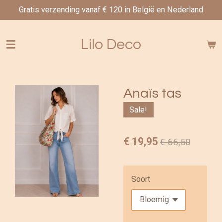
Gratis verzending vanaf € 120 in België en Nederland
Ga
direct
naar
Lilo Deco
de
hoofdinhoud
Anaïs tas
Sale!
€ 19,95
€ 66,50
Soort