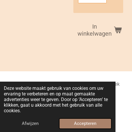
In
winkelwagen
Lilo Deco : Gebroeders Van Benedenlaan 5, Ruisbroek
Deze website maakt gebruik van cookies om uw
(Puurs-Sint-Amands), België
ervaring te verbeteren en op maat gemaakte
BTW nummer : BE0763628342
advertenties weer te geven. Door op ‘Accepteren’ te
klikken, gaat u akkoord met het gebruik van alle
IBAN (rekeningnummer) : BE49 1030 9150 2971
cookies.
© 2024 - 2026 Lilo Deco
Powered by
JouwWeb
Afwijzen
Accepteren