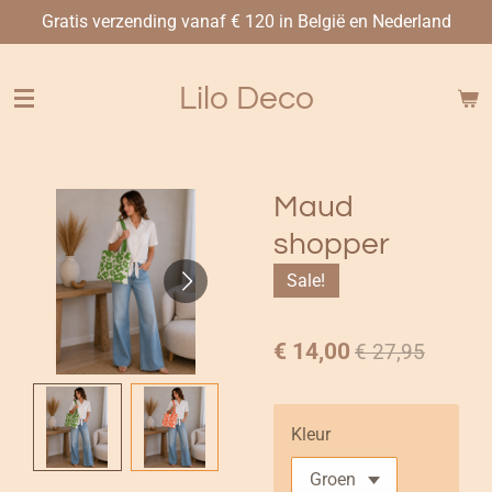
Gratis verzending vanaf € 120 in België en Nederland
Ga
direct
naar
Lilo Deco
de
hoofdinhoud
Maud
shopper
Sale!
€ 14,00
€ 27,95
Kleur