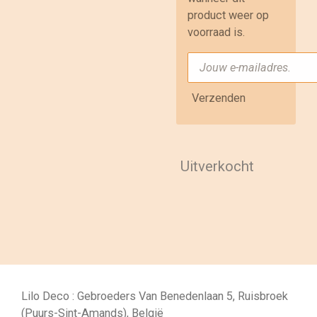
product weer op
voorraad is.
Verzenden
Uitverkocht
Lilo Deco : Gebroeders Van Benedenlaan 5, Ruisbroek
(Puurs-Sint-Amands), België