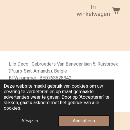
In
winkelwagen
Lilo Deco : Gebroeders Van Benedenlaan 5, Ruisbroek
(Puurs-Sint-Amands), België
BTW nummer : BE0763628342
IBAN (rekeningnummer) : BE49 1030 9150 2971
Deze website maakt gebruik van cookies om uw
ervaring te verbeteren en op maat gemaakte
© 2024 - 2026 Lilo Deco
advertenties weer te geven. Door op ‘Accepteren’ te
Powered by
JouwWeb
klikken, gaat u akkoord met het gebruik van alle
cookies.
Afwijzen
Accepteren