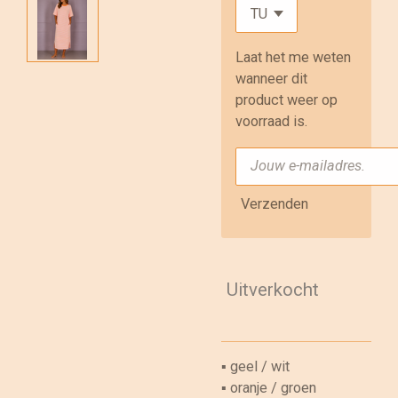
Laat het me weten
wanneer dit
product weer op
voorraad is.
Verzenden
Uitverkocht
▪︎ geel / wit
▪︎ oranje / groen