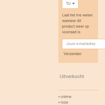
Laat het me weten
wanneer dit
product weer op
voorraad is.
Verzenden
Uitverkocht
▪︎ crème
▪︎ roze