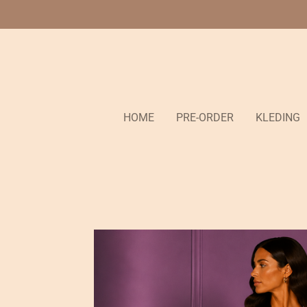
Ga
direct
naar
de
hoofdinhoud
HOME
PRE-ORDER
KLEDING