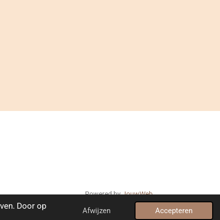
Powered by
JouwWeb
ven. Door op
Afwijzen
Accepteren