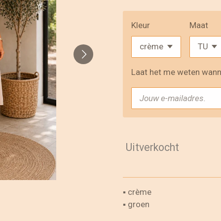
Kleur
Maat
Laat het me weten wanne
Uitverkocht
▪︎ crème
▪︎ groen